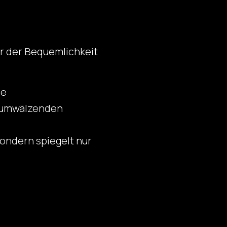
ur der Bequemlichkeit
me
en umwälzenden
sondern spiegelt nur